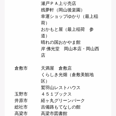
瀬戸ＰＡ上り売店
残夢軒（岡山後楽園）
幸運ショップゆかり（最上稲
荷）
おかもと屋（最上稲荷 参
道）
晴れの国おかやま館
岸 佛光堂 岡山本店・岡山西
店
倉敷市
天満屋 倉敷店
くらしき光畑（倉敷美観地
区）
鷲羽山レストハウス
玉野市
４５１ブックス
井原市
経ヶ丸グリーンパーク
総社市
吉備路もてなしの館
高梁市
高梁市図書館