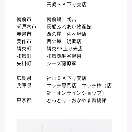
高梁ＳＡ下り売店
備前市
備前焼 陶吉
瀬戸内市
長船ふれあい物産館
赤磐市
西の屋 菊ヶ峠店
美作市
西の屋 湯郷店
勝央町
勝央SA上り売店
和気町
和気鵜飼谷温泉
矢掛町
シーズ藤原家
広島県
福山ＳＡ下り売店
兵庫県
マッチ専門店 マッチ棒（店
舗・オンラインショップ）
東京都
とっとり・おかやま新橋館